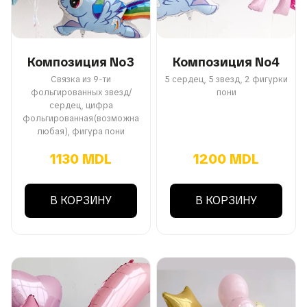
Композиция No3
Композиция No4
Связка из 9-ти
5 сердец, 5 звезд, 2 фигурки
фольгированных звезд/
пони
сердец, цифра
фольгированная(возможна
любая), фигура пони
1130 MDL
1200 MDL
В КОРЗИНУ
В КОРЗИНУ