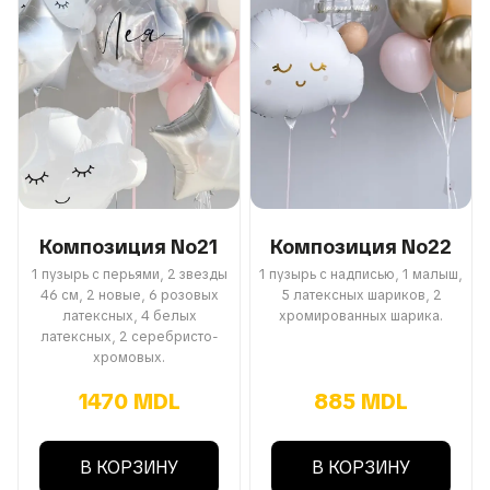
Композиция No21
Композиция No22
1 пузырь с перьями, 2 звезды
1 пузырь с надписью, 1 малыш,
46 см, 2 новые, 6 розовых
5 латексных шариков, 2
латексных, 4 белых
хромированных шарика.
латексных, 2 серебристо-
хромовых.
1470 MDL
885 MDL
В КОРЗИНУ
В КОРЗИНУ