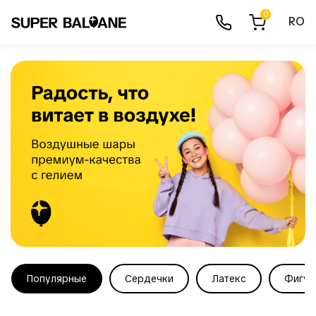
0
RO
Популярные
Сердечки
Латекс
Фигур