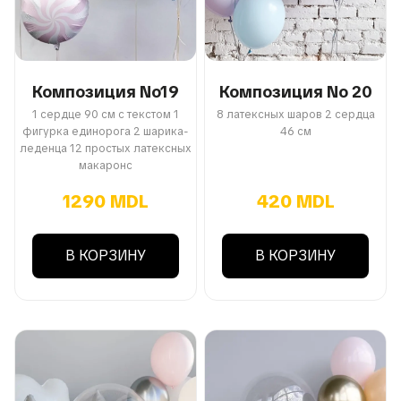
Композиция No19
Композиция No 20
1 сердце 90 см с текстом 1
8 латексных шаров 2 сердца
фигурка единорога 2 шарика-
46 см
леденца 12 простых латексных
макаронс
1290 MDL
420 MDL
В КОРЗИНУ
В КОРЗИНУ