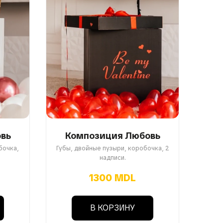
вь
Композиция Любовь
бочка,
Губы, двойные пузыри, коробочка, 2
надписи.
1300 MDL
В КОРЗИНУ