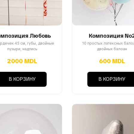
омпозиция Любовь
Композиция No
ердечек 45 см, губы, двойные
10 простых латексных балоа
пузыри, надпись
двойных балоан
2000 MDL
600 MDL
В КОРЗИНУ
В КОРЗИНУ