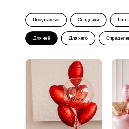
Популярные
Сердечки
Лате
Для неё
Для него
Определе