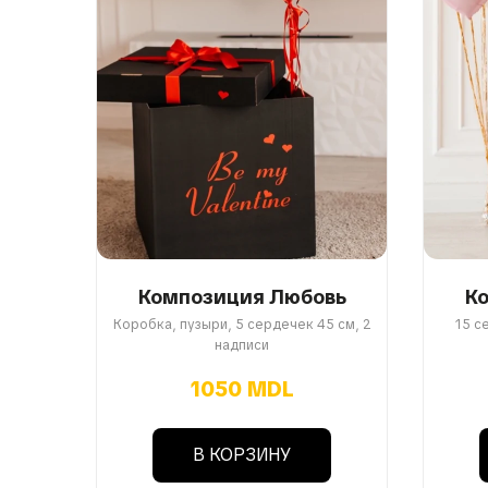
Композиция Любовь
К
Коробка, пузыри, 5 сердечек 45 см, 2
15 с
надписи
1050 MDL
В КОРЗИНУ