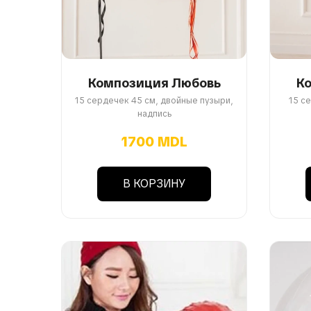
Композиция Любовь
К
15 сердечек 45 см, двойные пузыри,
15 с
надпись
1700 MDL
В КОРЗИНУ