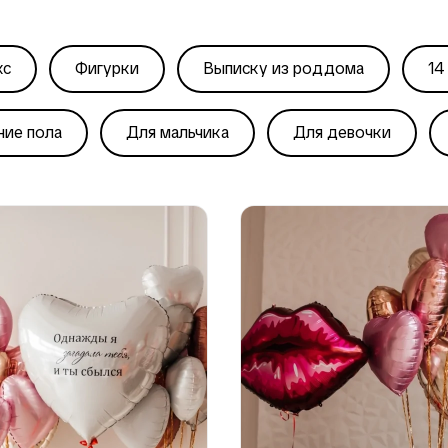
кс
Фигурки
Выписку из роддома
14
ние пола
Для мальчика
Для девочки