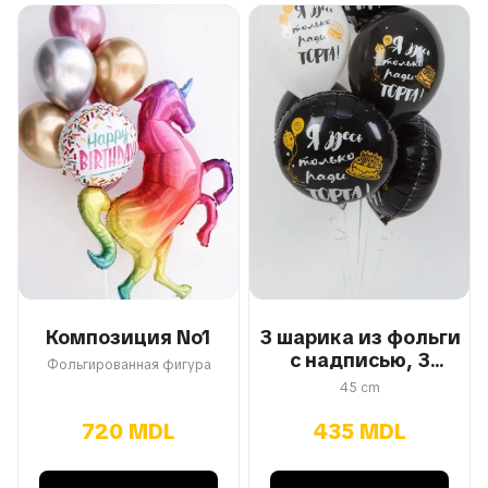
Композиция No1
3 шарика из фольги
с надписью, 3
Фольгированная фигура
латекса с надписью
45 cm
720 MDL
435 MDL