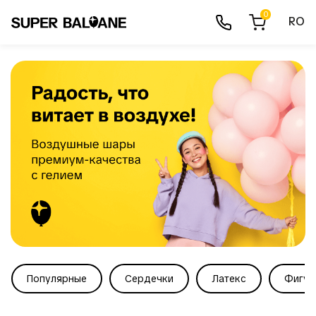
0
RO
Популярные
Сердечки
Латекс
Фигур