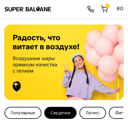
0
RO
Популярные
Сердечки
Латекс
Фигур